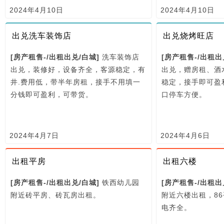
2024年4月10日
2024年4月10日
出兑洗车装饰店
出兑烧烤旺店
[
房产租售-/
出租出兑/
白城
]
洗车装饰店
[
房产租售-/
出租出
出兑，装修好，设备齐全，客源稳定，有
出兑，赠房租、酒
井.费用低，带半年房租，接手不用填一
稳定，接手即可盈
分钱即可盈利，可带货。
口停车方便。
2024年4月7日
2024年4月6日
出租平房
出租六楼
[
房产租售-/
出租出兑/
白城
]
铁西幼儿园
[
房产租售-/
出租出
附近砖平房、砖瓦房出租。
附近六楼出租，8
电齐全。