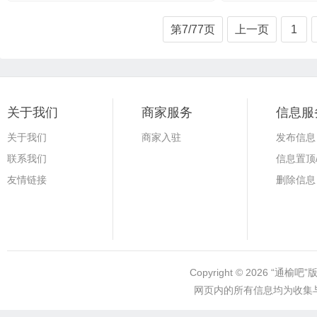
第7/77页
上一页
1
关于我们
商家服务
信息服
关于我们
商家入驻
发布信息
联系我们
信息置顶
友情链接
删除信息
Copyright © 2026
“通榆吧”
版
网页内的所有信息均为收集