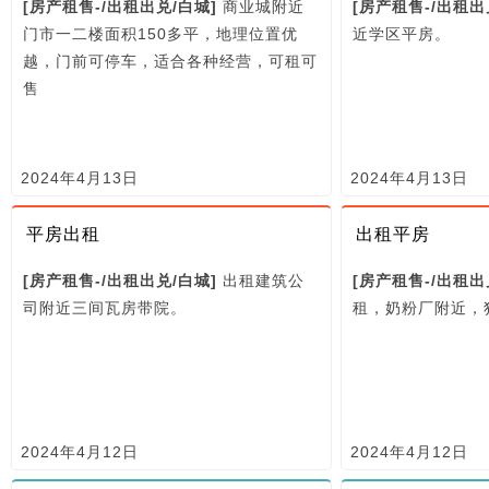
[
房产租售-/
出租出兑/
白城
]
商业城附近
[
房产租售-/
出租出
门市一二楼面积150多平，地理位置优
近学区平房。
越，门前可停车，适合各种经营，可租可
售
2024年4月13日
2024年4月13日
平房出租
出租平房
[
房产租售-/
出租出兑/
白城
]
出租建筑公
[
房产租售-/
出租出
司附近三间瓦房带院。
租，奶粉厂附近，
2024年4月12日
2024年4月12日