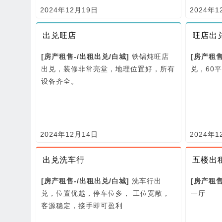
2024年12月19日
2024年1
出兑旺店
旺店出
[
房产租售-/
出租出兑/
白城
]
铁锅炖旺店
[
房产租售
出兑，装修非常亮堂，地理位置好，所有
兑，60
设备齐全。
2024年12月14日
2024年1
出兑洗车行
五楼出
[
房产租售-/
出租出兑/
白城
]
洗车行出
[
房产租售
兑，位置优越，停车位多， 工位宽敞，
一厅
客源稳定，接手即可盈利