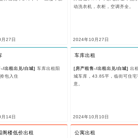
动洗衣机，衣柜，空调齐全。
0月27日
2024年10月27日
库
车库出租
-/
出租出兑/
白城
]
车库出租阳
[
房产租售-/
出租出兑/
白城
]
出
，拎包入住
城车库，43.85平，临街可住
意。
0月14日
2024年10月10日
园阁楼低价出租
公寓出租