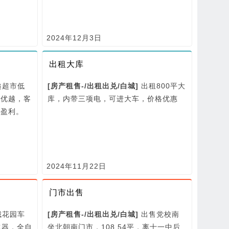
2024年12月3日
出租大库
递超市低
[
房产租售-/
出租出兑/
白城
]
出租800平大
置优越，客
库，内带三项电，可进大车，价格优惠
可盈利。
2024年11月22日
门市出售
城花园车
[
房产租售-/
出租出兑/
白城
]
出售党校南
水器，全自
坐北朝南门市，108.54平，离十一中后