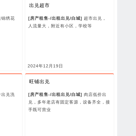
出兑超市
租锦绣花
[
房产租售-/
出租出兑/
白城
]
超市出兑，
人流量大，附近有小区，学校等
2024年12月19日
旺铺出兑
价出兑洗
[
房产租售-/
出租出兑/
白城
]
肉店低价出
兑，多年老店有固定客源，设备齐全，接
手既可营业