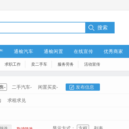
产
通榆汽车
通榆闲置
在线宣传
优秀商家
求职工作
卖二手车
服务劳务
活动宣传
售-
二手汽车-
闲置买卖-
发布信息
购
求租求兑
显示方式：
方框
列表
筛选