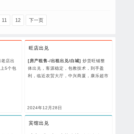
11
12
下一页
旺店出兑
烤老店出
[
房产租售-/
出租出兑/
白城
]
炒货旺铺整
上5个包
体出兑，客源稳定，包教技术，到手盈
利，临近农贸大厅，中兴商厦，康乐超市
2024年12月28日
宾馆出兑