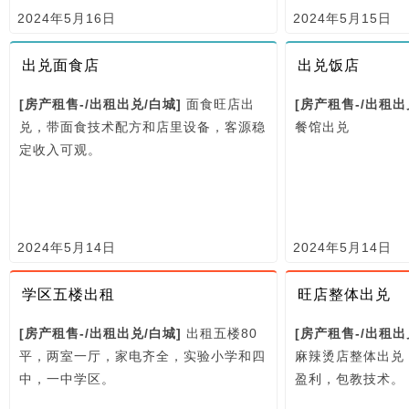
2024年5月16日
2024年5月15日
出兑面食店
出兑饭店
[
房产租售-/
出租出兑/
白城
]
面食旺店出
[
房产租售-/
出租出
兑，带面食技术配方和店里设备，客源稳
餐馆出兑
定收入可观。
2024年5月14日
2024年5月14日
学区五楼出租
旺店整体出兑
[
房产租售-/
出租出兑/
白城
]
出租五楼80
[
房产租售-/
出租出
平，两室一厅，家电齐全，实验小学和四
麻辣烫店整体出兑
中，一中学区。
盈利，包教技术。