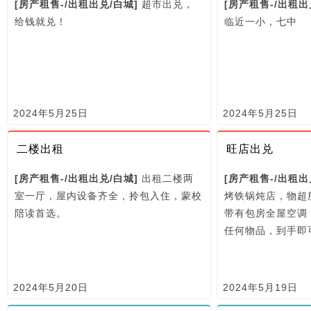
[
房产租售-/
出租出兑/
白城
]
超市出兑，
[
房产租售-/
出租出
给钱就兑！
临近一小，七中
2024年5月25日
2024年5月25日
二楼出租
旺店出兑
[
房产租售-/
出租出兑/
白城
]
出租二楼两
[
房产租售-/
出租出
室一厅，屋内设备齐全，拎包入住，蒙校
烤铁锅炖店，物超
陪读首选。
带有包房全屋空调
任何物品，到手即
2024年5月20日
2024年5月19日