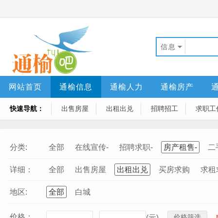
信息
网站首页
通榆信息
通榆人力
通榆房产
快速导航：
出售房屋
出租出兑
招聘招工
求职工
分类:
全部
在线宣传-
招聘求职-
房产租售-
二
详细：
全部
出售房屋
出租出兑
买房求购
求租
地区:
全部
白城
价格：
价格筛选
-
(元)