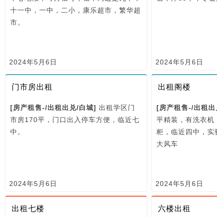
十一中，一中，二小，康乐超市，繁华超
市。
2024年5月6日
2024年5月6日
门市房出租
出租阁楼
[
房产租售-/
出租出兑/
白城
]
出租学区门
[
房产租售-/
出租出
市房170平，门口出入停车方便，临近七
平精装，有洗衣机 
中。
柜，临近四中，实
大风车
2024年5月6日
2024年5月6日
出租七楼
六楼出租