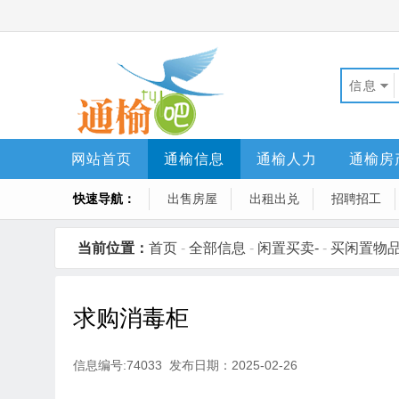
信息
网站首页
通榆信息
通榆人力
通榆房
快速导航：
出售房屋
出租出兑
招聘招工
当前位置：
首页
-
全部信息
-
闲置买卖-
-
买闲置物
求购消毒柜
信息编号:74033 发布日期：2025-02-26