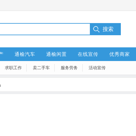
产
通榆汽车
通榆闲置
在线宣传
优秀商家
求职工作
卖二手车
服务劳务
活动宣传
品