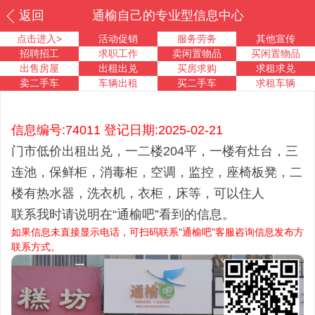
返回
通榆自己的专业型信息中心
点击进入>
活动促销
服务劳务
其他宣传
招聘招工
求职工作
卖闲置物品
买闲置物品
出售房屋
出租出兑
买房求购
求租求兑
卖二手车
车辆出租
买二手车
求租车辆
信息编号:74011 登记日期:2025-02-21
门市低价出租出兑，一二楼204平，一楼有灶台，三
连池，保鲜柜，消毒柜，空调，监控，座椅板凳，二
楼有热水器，洗衣机，衣柜，床等，可以住人
联系我时请说明在“通榆吧”看到的信息。
如果信息未直接显示电话，可扫码联系"通榆吧"客服咨询信息发布方
联系方式。