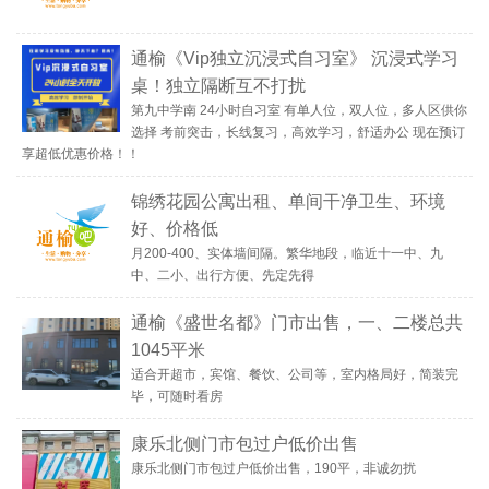
通榆《Vip独立沉浸式自习室》 沉浸式学习
桌！独立隔断互不打扰
第九中学南 24小时自习室 有单人位，双人位，多人区供你
选择 考前突击，长线复习，高效学习，舒适办公 现在预订
享超低优惠价格！！
锦绣花园公寓出租、单间干净卫生、环境
好、价格低
月200-400、实体墙间隔。繁华地段，临近十一中、九
中、二小、出行方便、先定先得
通榆《盛世名都》门市出售，一、二楼总共
1045平米
适合开超市，宾馆、餐饮、公司等，室内格局好，简装完
毕，可随时看房
康乐北侧门市包过户低价出售
康乐北侧门市包过户低价出售，190平，非诚勿扰