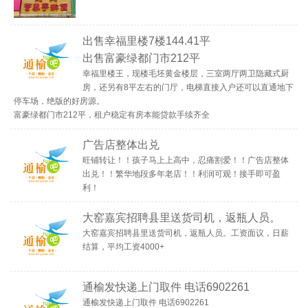
出售幸福里楼7楼144.41平
出售富豪绿都门市212平
幸福里楼王，现楼毛坯黄金楼层，三室两厅两卫隐藏式厨
房，还另有8平左右的门厅，电梯直接入户还可以直通地下
停车场，绝版的好房源。
富豪绿都门市212平，租户稳定有房本能贷款手续齐全
广告店整体出兑
旺铺转让！！孩子马上上高中，忍痛割爱！！广告店整体
出兑！！繁华地段多年老店！！利润可观！接手即可盈
利！
大窑嘉宾招聘县里送货司机，返瓶人员。
大窑嘉宾招聘县里送货司机，返瓶人员。工资面议，日薪
结算，平均工资4000+
通榆发快递上门取件 电话6902261
通榆发快递上门取件 电话6902261